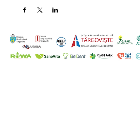
© 2035 by Maya Nelson.
Powered and secured by
Wix