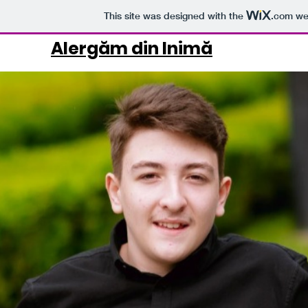
This site was designed with the
.com
web
Alergăm din Inimă