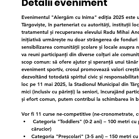
Detalii eveniment
Evenimentul "Alergăm cu Inima" ediția 2025 este u
Târgoviște, în parteneriat cu autorități, instituții lo
tratamentul și recuperarea elevului Radu Mihai And
inițiativă urmărește nu doar strângerea de fonduri p
sensibilizarea comunității școlare și locale asupra n
va reuni participanți din diverse colțuri ale comunităț
scop comun: să ofere ajutor și speranță unui tânăr a
eveniment sportiv, crosul promovează valori creștin
dezvoltând totodată spiritul civic și responsabilita
loc pe 11 mai 2025, la Stadionul Municipal din Târgo
mici (inclusiv cu părinți) la seniori, încurajând part
și efort comun, putem contribui la schimbarea în bin
Vor fi 11 curse 
ne-competitive
 (ne-cronometrate, c
 Categoria "Toddlers" (0-2 ani) – 100 metri cu pă
cărucior)
Categoria "Preșcolari" (3-5 ani) – 150 metri cu p